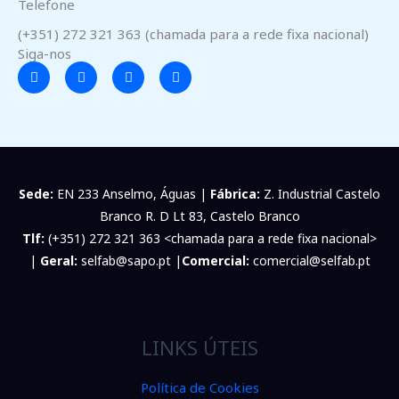
Telefone
(+351) 272 321 363 (chamada para a rede fixa nacional)
Siga-nos
F
I
Y
L
a
n
o
i
c
s
u
n
e
t
t
k
b
a
u
e
o
g
b
d
o
r
e
i
k
a
n
-
m
f
Sede:
EN 233 Anselmo, Águas |
Fábrica:
Z. Industrial Castelo
Branco R. D Lt 83, Castelo Branco
Tlf:
(+351) 272 321 363 <chamada para a rede fixa nacional>
|
Geral:
selfab@sapo.pt |
Comercial:
comercial@selfab.pt
LINKS ÚTEIS
Política de Cookies