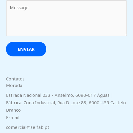
M
i
e
l
n
*
s
a
g
e
ENVIAR
m
*
Contatos
Morada
Estrada Nacional 233 - Anselmo, 6090-017 Águas |
Fábrica: Zona Industrial, Rua D Lote 83, 6000-459 Castelo
Branco
E-mail
comercial@selfab.pt