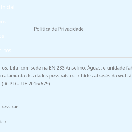
Inicial
nós
Política de Privacidade
os
e-nos
ios, Lda
, com sede na EN 233 Anselmo, Águas, e unidade fab
o tratamento dos dados pessoais recolhidos através do webs
 (RGPD – UE 2016/679).
 pessoais:
ico