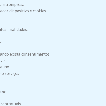
com a empresa
dor, dispositivo e cookies
tes finalidades:
s
ando exista consentimento)
cais
raude
 e serviços
 em:
-contratuais