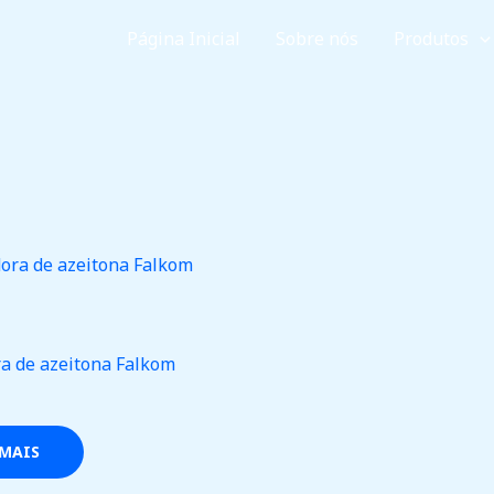
Página Inicial
Sobre nós
Produtos
a de azeitona Falkom
 MAIS