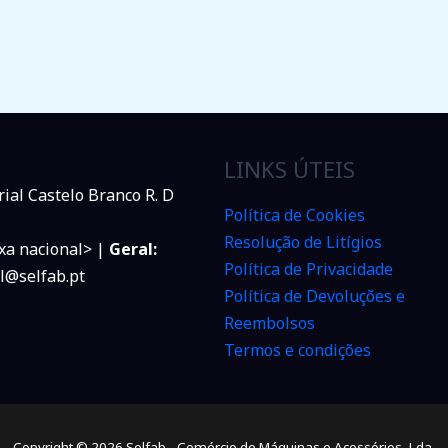
LINKS ÚTEIS
rial Castelo Branco R. D
Política de Cookies
Resolução de Litígios
xa nacional> |
Geral:
Política de Privacidade
l@selfab.pt
Política de Devoluções e
Reembolsos
Termos e condições
Copyright © 2026 Selfab - Comércio de Máquinas e Acessórios, Lda.